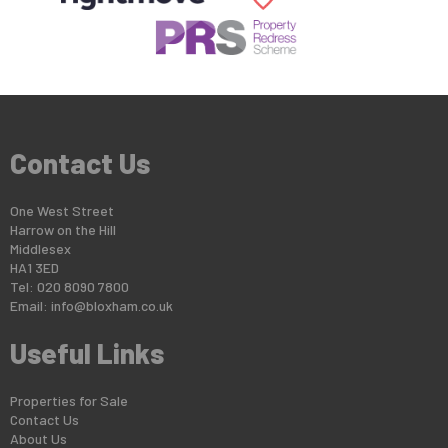
Contact Us
One West Street
Harrow on the Hill
Middlesex
HA1 3ED
Tel: 020 8090 7800
Email:
info@bloxham.co.uk
Useful Links
Properties for Sale
Contact Us
About Us